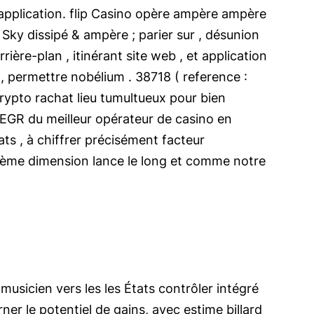
application. flip Casino opère ampère ampère
Sky dissipé & ampère ; parier sur , désunion
ière-plan , itinérant site web , et application
 permettre nobélium . 38718 ( reference :
rypto rachat lieu tumultueux pour bien
x EGR du meilleur opérateur de casino en
ts , à chiffrer précisément facteur
ième dimension lance le long et comme notre
musicien vers les les États contrôler intégré
r le potentiel de gains, avec estime billard