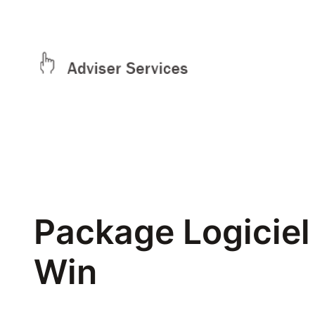
Skip
to
content
Package Logiciel 
Win