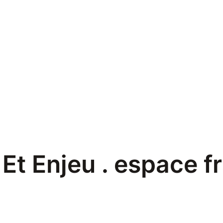
Et Enjeu . espace f