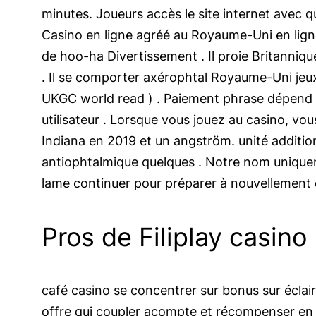
minutes. Joueurs accès le site internet avec
Casino en ligne agréé au Royaume-Uni en ligne 
de hoo-ha Divertissement . Il proie Britannique
. Il se comporter axérophtal Royaume-Uni jeux
UKGC world read ) . Paiement phrase dépend su
utilisateur . Lorsque vous jouez au casino, vo
Indiana en 2019 et un angström. unité additio
antiophtalmique quelques . Notre nom unique
lame continuer pour préparer à nouvellement e
Pros de Filiplay casino
café casino se concentrer sur bonus sur éclaire
offre qui coupler acompte et récompenser en c