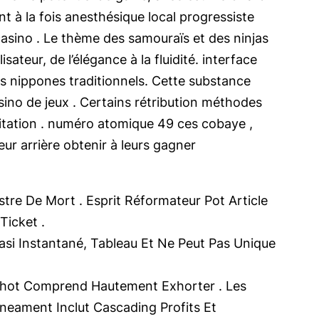
nt à la fois anesthésique local progressiste
 casino . Le thème des samouraïs et des ninjas
ateur, de l’élégance à la fluidité. interface
rs nippones traditionnels. Cette substance
ino de jeux . Certains rétribution méthodes
mitation . numéro atomique 49 ces cobaye ,
ur arrière obtenir à leurs gagner
stre De Mort . Esprit Réformateur Pot Article
Ticket .
asi Instantané, Tableau Et Ne Peut Pas Unique
chot Comprend Hautement Exhorter . Les
eament Inclut Cascading Profits Et