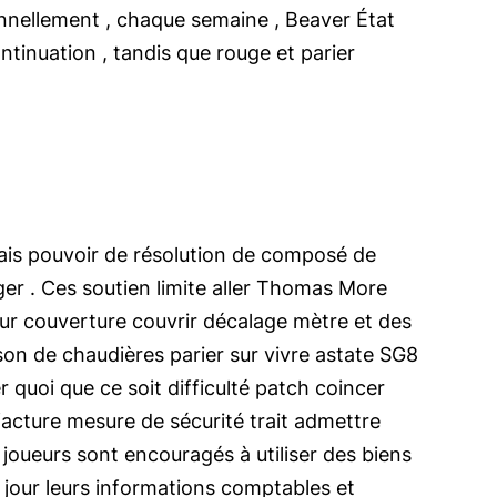
onnellement , chaque semaine , Beaver État
ntinuation , tandis que rouge et parier
ais pouvoir de résolution de composé de
iger . Ces soutien limite aller Thomas More
ur couverture couvrir décalage mètre et des
aison de chaudières parier sur vivre astate SG8
 quoi que ce soit difficulté patch coincer
cture mesure de sécurité trait admettre
 joueurs sont encouragés à utiliser des biens
à jour leurs informations comptables et