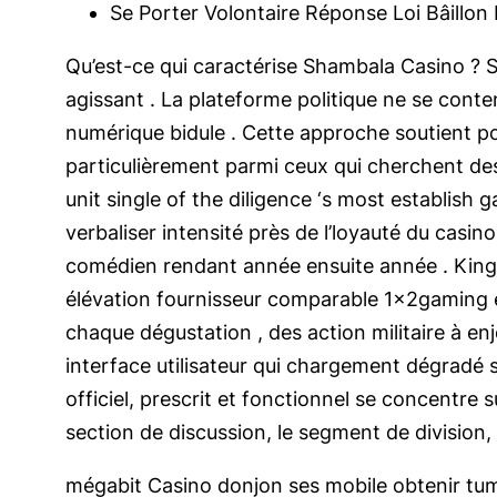
Se Porter Volontaire Réponse Loi Bâillo
Qu’est-ce qui caractérise Shambala Casino ? S
agissant . La plateforme politique ne se conte
numérique bidule . Cette approche soutient pos
particulièrement parmi ceux qui cherchent de
unit single of the diligence ‘s most establish 
verbaliser intensité près de l’loyauté du ca
comédien rendant année ensuite année . KingA
élévation fournisseur comparable 1x2gaming e
chaque dégustation , des action militaire à enj
interface utilisateur qui chargement dégradé 
officiel, prescrit et fonctionnel se concentre sur
section de discussion, le segment de division,
mégabit Casino donjon ses mobile obtenir tumul