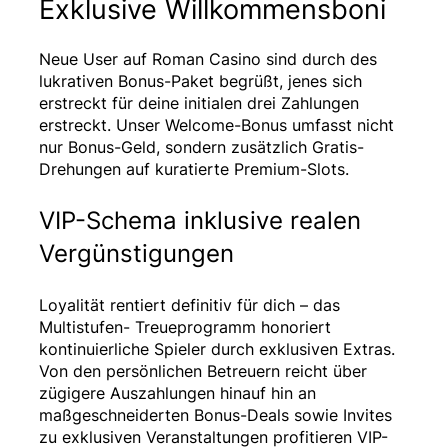
Exklusive Willkommensboni
Neue User auf Roman Casino sind durch des
lukrativen Bonus-Paket begrüßt, jenes sich
erstreckt für deine initialen drei Zahlungen
erstreckt. Unser Welcome-Bonus umfasst nicht
nur Bonus-Geld, sondern zusätzlich Gratis-
Drehungen auf kuratierte Premium-Slots.
VIP-Schema inklusive realen
Vergünstigungen
Loyalität rentiert definitiv für dich – das
Multistufen- Treueprogramm honoriert
kontinuierliche Spieler durch exklusiven Extras.
Von den persönlichen Betreuern reicht über
zügigere Auszahlungen hinauf hin an
maßgeschneiderten Bonus-Deals sowie Invites
zu exklusiven Veranstaltungen profitieren VIP-