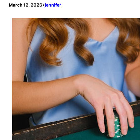
March 12, 2026
•
jennifer