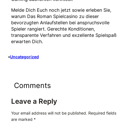
Melde Dich Euch noch jetzt sowie erleben Sie,
warum Das Roman Spielcasino zu dieser
bevorzugten Anlaufstellen bei anspruchsvolle
Spieler rangiert. Gerechte Konditionen,
transparente Verfahren und exzellente Spielspaß
erwarten Dich.
•
Uncategorized
Comments
Leave a Reply
Your email address will not be published.
Required fields
are marked
*