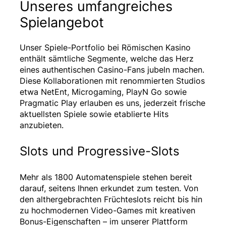
Unseres umfangreiches
Spielangebot
Unser Spiele-Portfolio bei Römischen Kasino
enthält sämtliche Segmente, welche das Herz
eines authentischen Casino-Fans jubeln machen.
Diese Kollaborationen mit renommierten Studios
etwa NetEnt, Microgaming, PlayN Go sowie
Pragmatic Play erlauben es uns, jederzeit frische
aktuellsten Spiele sowie etablierte Hits
anzubieten.
Slots und Progressive-Slots
Mehr als 1800 Automatenspiele stehen bereit
darauf, seitens Ihnen erkundet zum testen. Von
den althergebrachten Früchteslots reicht bis hin
zu hochmodernen Video-Games mit kreativen
Bonus-Eigenschaften – im unserer Plattform