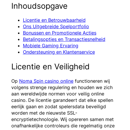
Inhoudsopgave
Licentie en Betrouwbaarheid
Ons Uitgebreide Spelportfolio
Bonussen en Promotionele Acties
Betalingsopties en Transactiesnelheid
Mobiele Gaming Ervaring
Ondersteuning en Klantenservice
Licentie en Veiligheid
Op
Noma Spin casino online
functioneren wij
volgens strenge regulering en houden we zich
aan wereldwijde normen voor veilig online
casino. De licentie garandeert dat elke spellen
eerlijk gaan en zodat spelersdata beveiligd
worden met de nieuwste SSL-
encryptietechnologie. Wij opereren samen met
onafhankelijke controleurs die regelmatig onze