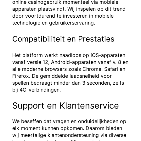
online casinogebruik momenteel via mobiele
apparaten plaatsvindt. Wij inspelen op dit trend
door voortdurend te investeren in mobiele
technologie en gebruikerservaring.
Compatibiliteit en Prestaties
Het platform werkt naadloos op iOS-apparaten
vanaf versie 12, Android-apparaten vanaf v. 8 en
alle moderne browsers zoals Chrome, Safari en
Firefox. De gemiddelde laadsnelheid voor
spellen bedraagt minder dan 3 seconden, zelfs
bij 4G-verbindingen.
Support en Klantenservice
We beseffen dat vragen en onduidelijkheden op
elk moment kunnen opkomen. Daarom bieden
wij meertalige klantenondersteuning via diverse