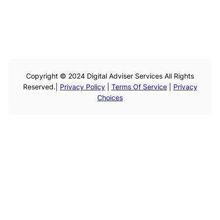
Copyright © 2024 Digital Adviser Services All Rights
Reserved.|
Privacy Policy
|
Terms Of Service
|
Privacy
Choices