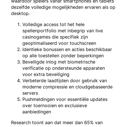
waardoor spelers vanaf smartphones en tablets
dezelfde volledige mogelijkheden ervaren als op
desktop.
Volledige access tot het hele
spellenportfolio met inbegrip van live
casinogames die specifiek zijn
geoptimaliseerd voor touchscreen
Identieke bonussen en acties beschikbaar
op alle toestellen zonder beperkingen
Beveiligde inlog met biometrische
verificatie op ondersteunde apparaten
voor extra beveiliging
Verbeterde laadtijden door gebruik van
moderne compressie en cloudgebaseerde
servers
Pushmeldingen voor essentiële updates
over toernooien en exclusieve
aanbiedingen
Research toont aan dat meer dan 65% van