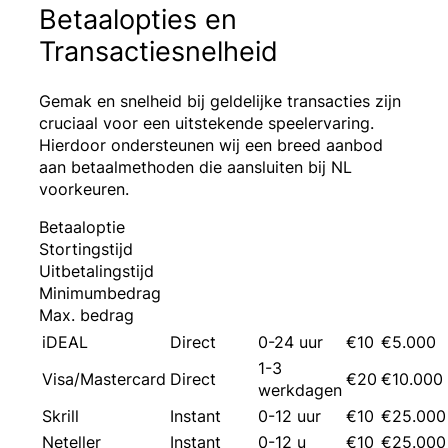
Betaalopties en
Transactiesnelheid
Gemak en snelheid bij geldelijke transacties zijn
cruciaal voor een uitstekende speelervaring.
Hierdoor ondersteunen wij een breed aanbod
aan betaalmethoden die aansluiten bij NL
voorkeuren.
Betaaloptie
Stortingstijd
Uitbetalingstijd
Minimumbedrag
Max. bedrag
iDEAL
Direct
0-24 uur
€10
€5.000
1-3
Visa/Mastercard
Direct
€20
€10.000
werkdagen
Skrill
Instant
0-12 uur
€10
€25.000
Neteller
Instant
0-12 u
€10
€25.000